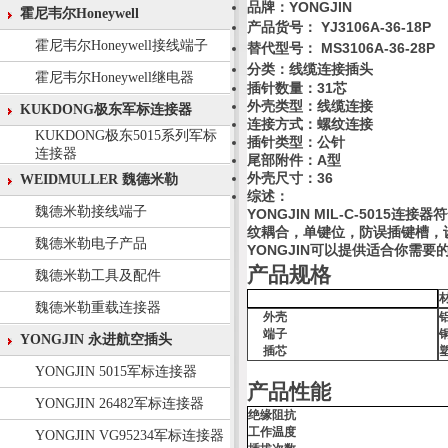
品牌：YONGJIN
霍尼韦尔Honeywell
产品货号： YJ3106A-36-18P
霍尼韦尔Honeywell接线端子
替代型号： MS
3106A-36-28P
分类：线缆连接
插头
霍尼韦尔Honeywell继电器
插针数量：31芯
外壳类型：线缆连接
KUKDONG极东军标连接器
连接方式：螺纹连接
KUKDONG极东5015系列军标
插针类型：公针
连接器
尾部附件：A型
外壳尺寸：36
WEIDMULLER 魏德米勒
综述
：
魏德米勒接线端子
YONGJIN MIL-C-5015
连接器符
纹耦合，单键位，防误插键槽，
魏德米勒电子产品
YONGJIN
可以提供适合你需要
产品规格
魏德米勒工具及配件
魏德米勒重载连接器
外壳
端子
YONGJIN 永进航空插头
插芯
YONGJIN 5015军标连接器
产品性能
YONGJIN 26482军标连接器
绝缘阻抗
工作温度
YONGJIN VG95234军标连接器