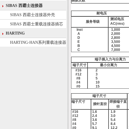
插拔次数
SIBAS 西霸士连接器
耐电压
SIBAS 西霸士连接器外壳
测试电压
服务等级
AC(rms)
SIBAS 西霸士重载连接器插芯
Inst
1,000
HARTING
A
2,000
D
2,800
E
3,500
HARTING-HAN系列重载连接器
B
4,500
C
7,000
端子插入力与分离力
端子尺寸
最小分离力
#16
2
#12
3
#8
5
#4
10
#0
15
端子尺寸
端子尺寸
焊接端子直
插针直径
径
#16
1.6
1.9
#12
2.4
3.0
#8
3.6
5.4
#4
5.7
8.4
#0
9.1
12.2