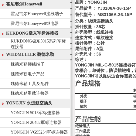
品牌：YONGJIN
霍尼韦尔Honeywell
产品货号： YJ3106A-36-15P
霍尼韦尔Honeywell接线端子
替代型号： MS
3106A-36-15P
分类：线缆连接
插头
霍尼韦尔Honeywell继电器
插针数量：35芯
外壳类型：线缆连接
KUKDONG极东军标连接器
连接方式：螺纹连接
KUKDONG极东5015系列军标
插针类型：公针
连接器
尾部附件：A型
外壳尺寸：36
WEIDMULLER 魏德米勒
综述
：
魏德米勒接线端子
YONGJIN MIL-C-5015
连接器符
纹耦合，单键位，防误插键槽，
魏德米勒电子产品
YONGJIN
可以提供适合你需要
产品规格
魏德米勒工具及配件
魏德米勒重载连接器
外壳
端子
YONGJIN 永进航空插头
插芯
YONGJIN 5015军标连接器
产品性能
YONGJIN 26482军标连接器
绝缘阻抗
工作温度
YONGJIN VG95234军标连接器