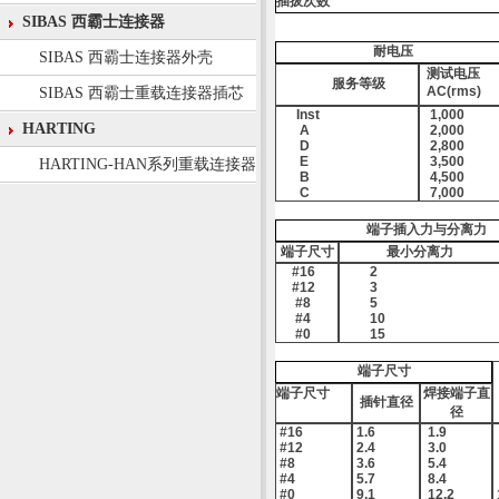
插拔次数
SIBAS 西霸士连接器
耐电压
SIBAS 西霸士连接器外壳
测试电压
服务等级
AC(rms)
SIBAS 西霸士重载连接器插芯
Inst
1,000
HARTING
A
2,000
D
2,800
E
3,500
HARTING-HAN系列重载连接器
B
4,500
C
7,000
端子插入力与分离力
端子尺寸
最小分离力
#16
2
#12
3
#8
5
#4
10
#0
15
端子尺寸
端子尺寸
焊接端子直
插针直径
径
#16
1.6
1.9
#12
2.4
3.0
#8
3.6
5.4
#4
5.7
8.4
#0
9.1
12.2